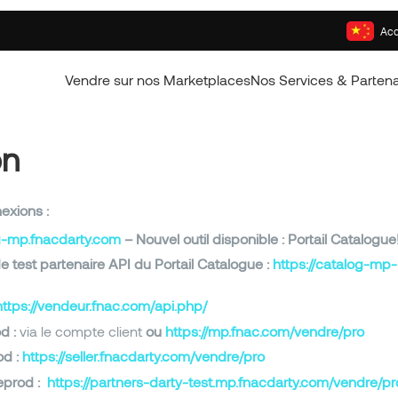
Acc
Vendre sur nos Marketplaces
Nos Services & Partena
on
, les liens de connexions :
og-mp.fnacdarty.com
– Nouvel outil disponible : Portail Catalogue
 test partenaire API du Portail Catalogue :
https://catalog-mp-
https://vendeur.fnac.com/api.php/
d :
via le compte client
ou
https://mp.fnac.com/vendre/pro
od :
https://seller.fnacdarty.com/vendre/pro
eprod :
https://partners-darty-test.mp.fnacdarty.com/vendre/pr