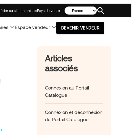
Search!
Pays de vente :
éder au site en chinois
ires
Espace vendeur
DEVENIR VENDEUR
Articles
associés
!
Connexion au Portail
Catalogue
Connexion et déconnexion
du Portail Catalogue
o