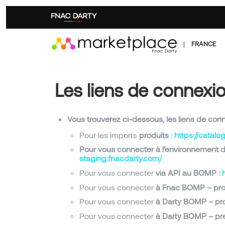
Aller
au
contenu
principal
|
FRANCE
Les liens de connexi
Vous trouverez ci-dessous
Pour les imports
produits :
https://catal
Pour vous connecter à l’environnement de
staging.fnacdarty.com/
Pour vous connecter
via API au BOMP :
Pour vous connecter
à Fnac BOMP – pro
Pour vous connecter
à Darty BOMP – pr
Pour vous connecter
à Darty BOMP – pr