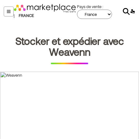
Aller
Pays de vente :
Sear
au
menu
|
FRANCE
contenu
principal
Stocker et expédier avec
Weavenn