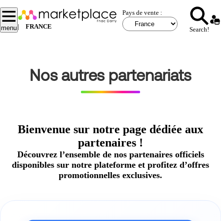
Aller
Pays de vente :
au
contenu
|
FRANCE
menu
Search!
principal
Nos autres partenariats
Bienvenue sur notre page dédiée aux
partenaires !
Découvrez l’ensemble de nos partenaires officiels
disponibles sur notre plateforme et profitez d’offres
promotionnelles exclusives.