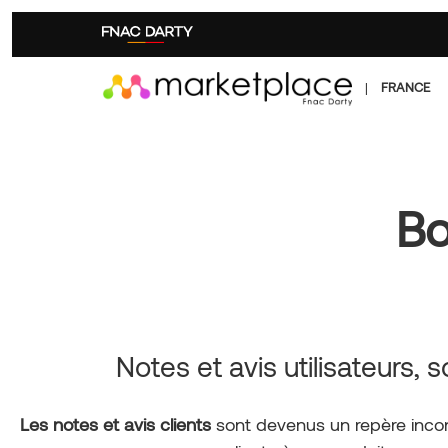
Aller
au
contenu
principal
|
FRANCE
Bo
Notes et avis utilisateurs,
Les notes et avis clients
sont devenus un repère incon