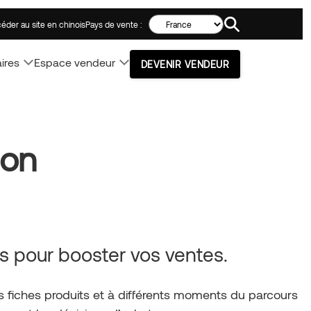
Search!
Pays de vente :
éder au site en chinois
ires
Espace vendeur
DEVENIR VENDEUR
ion
its pour booster vos ventes.
s fiches produits et à différents moments du parcours