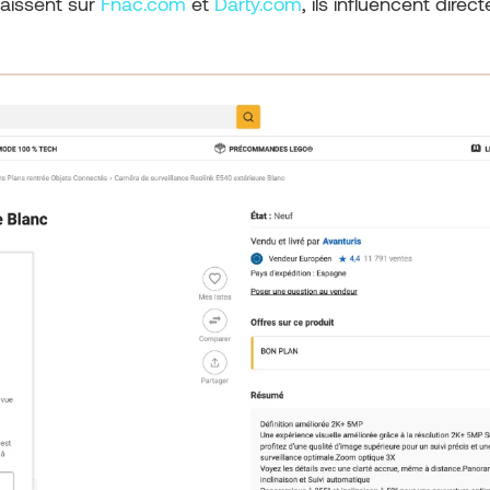
raissent sur
Fnac.com
et
Darty.com
, ils influencent dire