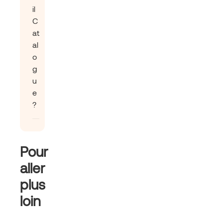
il
C
at
al
o
g
u
e
?
Pour
aller
plus
loin