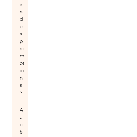
ir
e
d
e
s
p
ro
m
ot
io
n
s
?
A
c
c
è