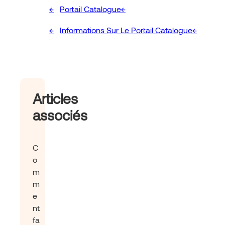
Portail Catalogue
Informations Sur Le Portail Catalogue
Articles
associés
C
o
m
m
e
nt
fa