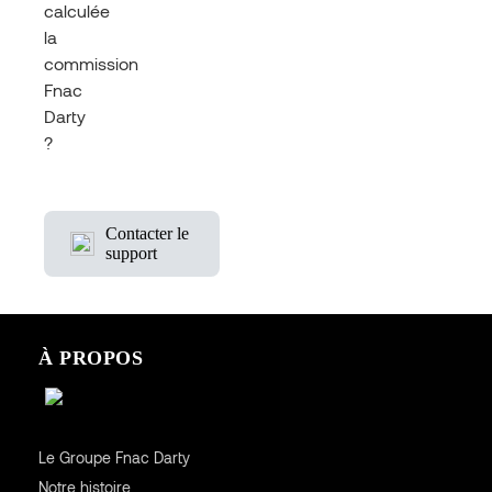
calculée
la
commission
Fnac
Darty
?
Contacter le
support
À PROPOS
Le Groupe Fnac Darty
Notre histoire