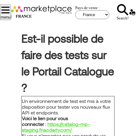
Aller
Pays de vente :
au
contenu
|
FRANCE
menu
Search!
principal
Est-il possible de
faire des tests sur
le Portail Catalogue
?
Un environnement de test est mis à votre
disposition pour tester vos nouveaux flux
API et endpoints.
Voici le lien pour vous
connecter :
https://catalog-mp-
staging.fnacdarty.com/
Si vous n'importez pas vos produits via