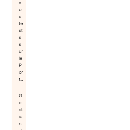
v
o
s
te
st
s
s
ur
le
P
or
t…
G
e
st
io
n