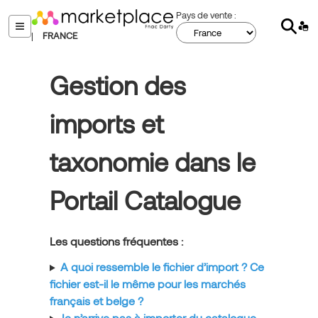
Aller
Pays de vente :
Sear
au
menu
|
FRANCE
contenu
principal
Gestion des
imports et
taxonomie dans le
Portail Catalogue
Les questions fréquentes :
A quoi ressemble le fichier d’import ? Ce
fichier est-il le même pour les marchés
français et belge ?
Je n’arrive pas à importer du catalogue,