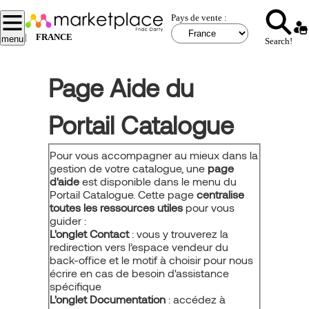
Aller
Pays de vente :
au
contenu
|
FRANCE
menu
Search!
principal
Page Aide du
Portail Catalogue
Pour vous accompagner au mieux dans la
gestion de votre catalogue, une
page
d'aide
est disponible dans le menu du
Portail Catalogue. Cette page
centralise
toutes les ressources utiles
pour vous
guider :
L'onglet Contact
: vous y trouverez la
redirection vers l’espace vendeur du
back-office et le motif à choisir pour nous
écrire en cas de besoin d'assistance
spécifique
L'onglet Documentation
: accédez à