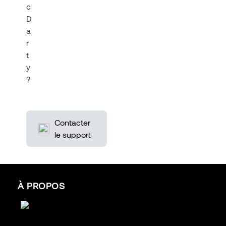
c
D
a
r
t
y
?
Contacter
le support
À PROPOS