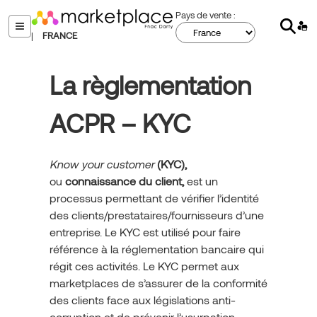
Aller
Pays de vente :
Sear
au
menu
|
FRANCE
contenu
principal
La règlementation
ACPR – KYC
Know your customer
(KYC),
ou
connaissance du client,
est un
processus permettant de vérifier l’identité
des clients/prestataires/fournisseurs d’une
entreprise. Le KYC est utilisé pour faire
référence à la réglementation bancaire qui
régit ces activités. Le KYC permet aux
marketplaces de s’assurer de la conformité
des clients face aux législations anti-
corruption et de prévenir l’usurpation