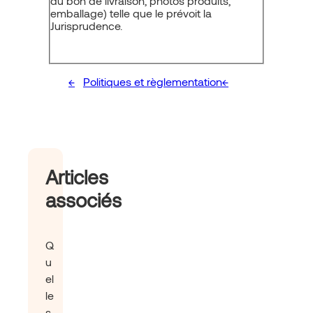
du bon de livraison, photos produits,
emballage) telle que le prévoit la
Jurisprudence.
Politiques et règlementation
Articles
associés
Q
u
el
le
s