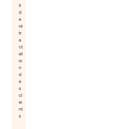
it
d
e
ré
tr
a
ct
at
io
n
d
e
s
cl
ie
nt
s