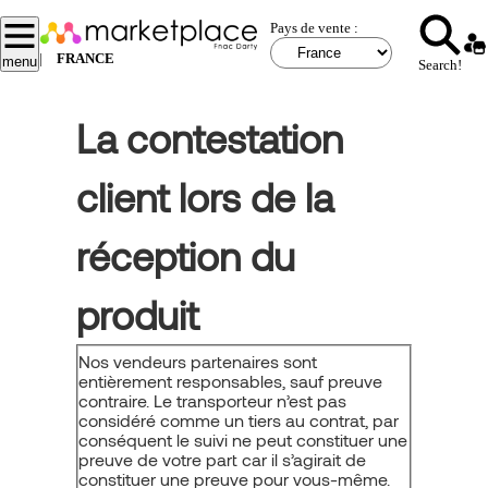
Aller
Pays de vente :
au
contenu
|
FRANCE
menu
Search!
principal
La contestation
client lors de la
réception du
produit
Nos vendeurs partenaires sont
entièrement responsables, sauf preuve
contraire. Le transporteur n’est pas
considéré comme un tiers au contrat, par
conséquent le suivi ne peut constituer une
preuve de votre part car il s’agirait de
constituer une preuve pour vous-même.