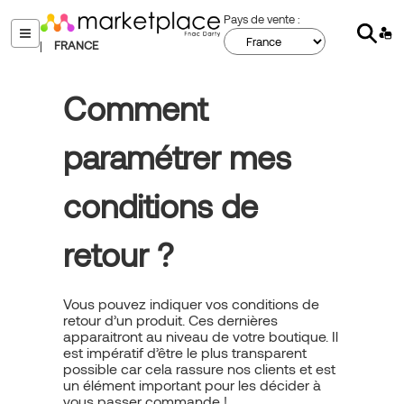
Aller
Pays de vente :
Sear
au
menu
|
FRANCE
contenu
principal
Comment
paramétrer mes
conditions de
retour ?
Vous pouvez indiquer vos conditions de
retour d’un produit. Ces dernières
apparaitront au niveau de votre boutique. Il
est impératif d’être le plus transparent
possible car cela rassure nos clients et est
un élément important pour les décider à
vous passer commande !