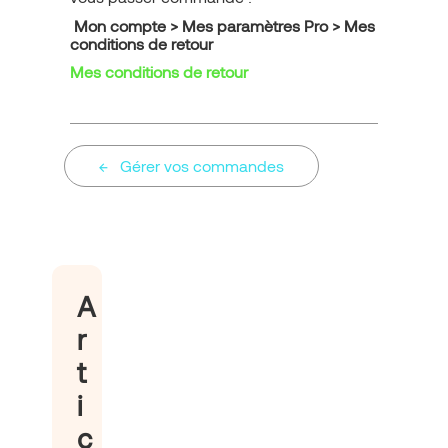
Mon compte > Mes paramètres Pro > Mes
conditions de retour
Mes conditions de retour
Gérer vos commandes
A
r
t
i
c