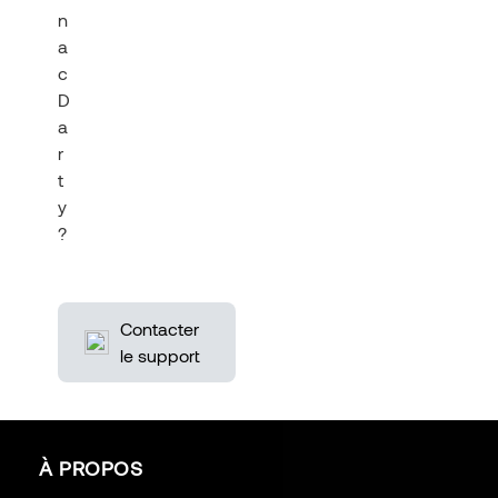
n
a
c
D
a
r
t
y
?
Contacter
le support
À PROPOS