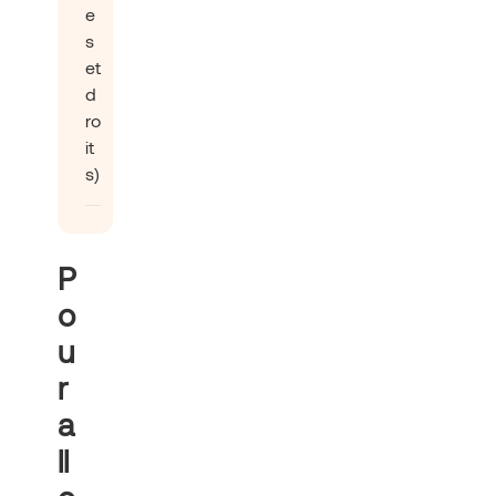
e
s
et
d
ro
it
s)
P
o
u
r
a
ll