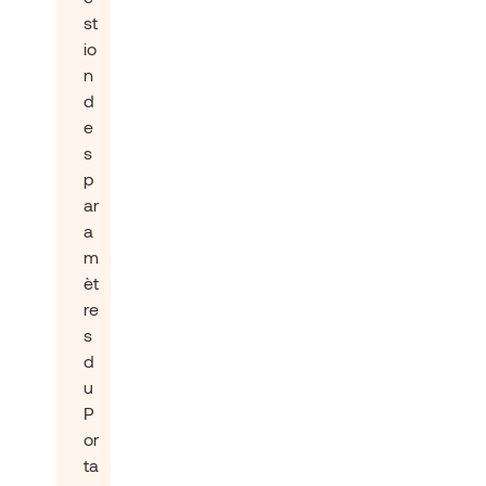
st
io
n
d
e
s
p
ar
a
m
èt
re
s
d
u
P
or
ta