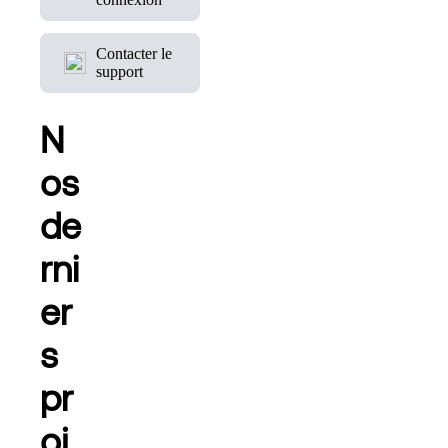
Contacter le
support
N
os
de
rni
er
s
pr
oj