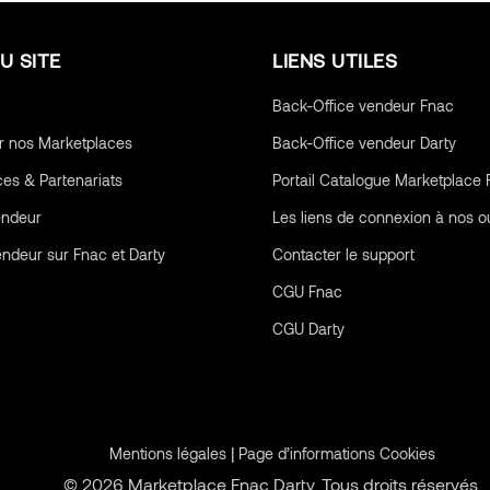
U SITE
LIENS UTILES
Back-Office vendeur Fnac
r nos Marketplaces
Back-Office vendeur Darty
ces & Partenariats
Portail Catalogue Marketplace 
endeur
Les liens de connexion à nos ou
endeur sur Fnac et Darty
Contacter le support
CGU
Fnac
CGU
Darty
|
Mentions légales
Page d’informations Cookies
© 2026 Marketplace Fnac Darty. Tous droits réservés.