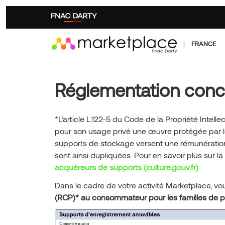
Aller
au
contenu
principal
|
FRANCE
Réglementation conce
*L’article L.122-5 du Code de la Propriété Intell
pour son usage privé une œuvre protégée par le 
supports de stockage versent une rémunération 
sont ainsi dupliquées. Pour en savoir plus sur la
acquéreurs de supports (culture.gouv.fr)
Dans le cadre de votre activité Marketplace, vou
(RCP)* au consommateur pour les familles de p