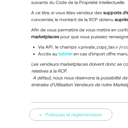
suivants du Code de la Propriété Intellectuelle.
A ce titre, si vous êtes vendeur des
supports d’
concernée, le montant de la RCP obtenu
auprès
Afin de vous permettre de vous mettre en conf
marketplaces
pour que vous puissiez renseigne
Via API : le champs « private_copy_tax » /« c
Accès au
tutoriel
en cas d’import offre manu
Les vendeurs marketplaces doivent donc se conf
relatives à la RCP.
A d
éfaut, nous nous r
éservons la possibilit
é de
én
érales d
’Utilisation Vendeurs de notre Market
Politiques et règlementation