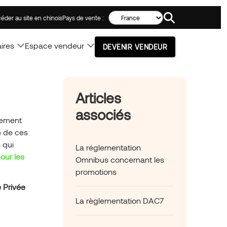
Search!
Pays de vente :
éder au site en chinois
ires
Espace vendeur
DEVENIR VENDEUR
Articles
associés
trement
) de ces
 qui
La réglementation
our les
Omnibus concernant les
promotions
 Privée
La règlementation DAC7