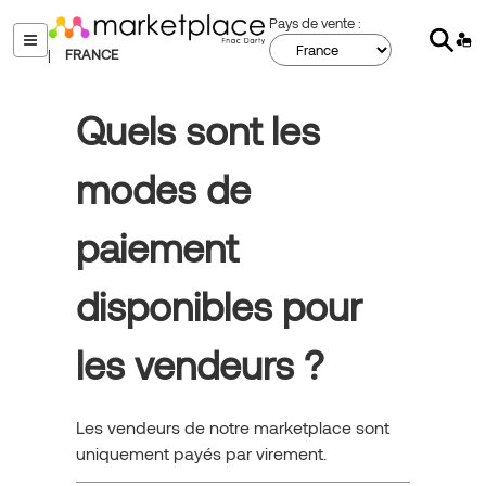
Aller
Pays de vente :
Sear
au
menu
|
FRANCE
contenu
principal
Quels sont les
modes de
paiement
disponibles pour
les vendeurs ?
Les vendeurs de notre marketplace sont
uniquement payés par virement.