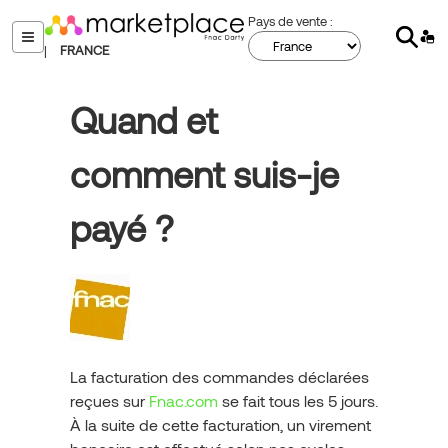
Aller
Pays de vente :
Sear
au
menu
|
FRANCE
contenu
principal
Quand et
comment suis-je
payé ?
La facturation des commandes déclarées
reçues sur
Fnac.com
se fait tous les 5 jours.
À la suite de cette facturation, un virement