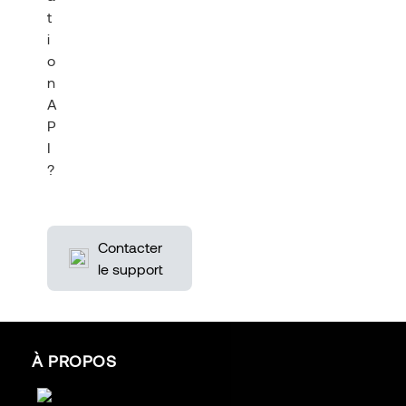
t
i
o
n
A
P
I
?
Contacter
le support
À PROPOS