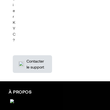
i
e
r
K
Y
C
?
Contacter
le support
À PROPOS