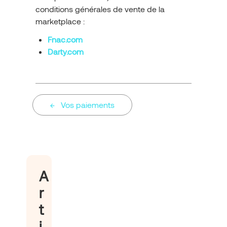
conditions générales de vente de la
marketplace :
Fnac.com
Darty.com
Vos paiements
A
r
t
i