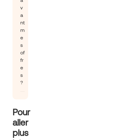
v
a
nt
m
e
s
of
fr
e
s
?
Pour
aller
plus