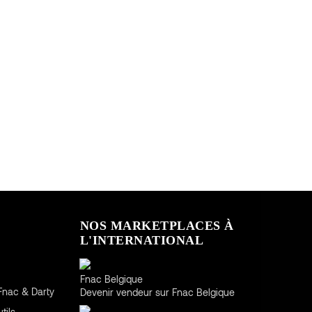
NOS MARKETPLACES À
L'INTERNATIONAL
Belgique
Fnac Belgique
Fnac & Darty
Devenir vendeur sur Fnac Belgique
Espagne
tils