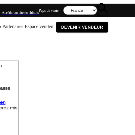
Pays de vente :
Accéder au site en chinois
Search!
 Partenaires
Espace vendeur
DEVENIR VENDEUR
la
masse
t
en
serez mis