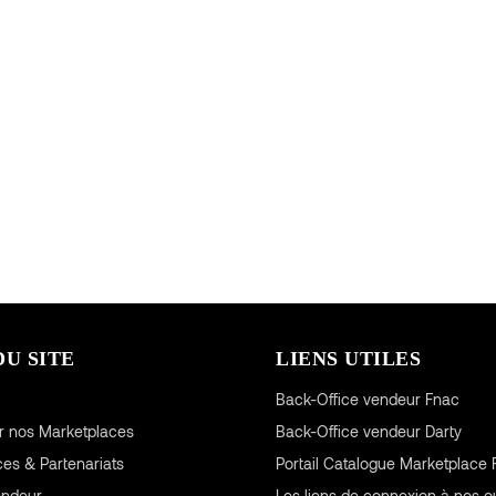
DU SITE
LIENS UTILES
Back-Office vendeur Fnac
r nos Marketplaces
Back-Office vendeur Darty
ces & Partenariats
Portail Catalogue Marketplace 
endeur
Les liens de connexion à nos ou