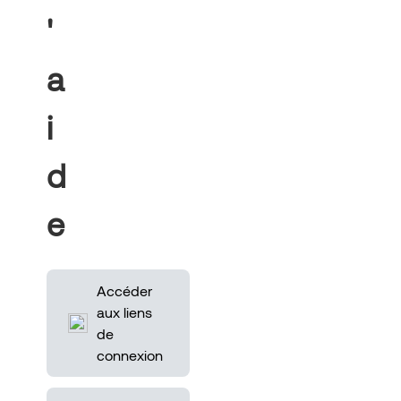
'
a
i
d
e
Accéder
aux liens
de
connexion