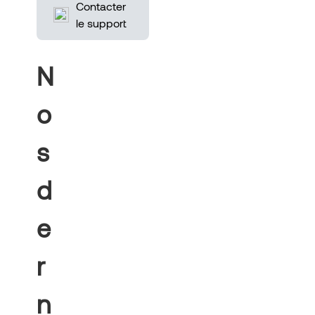
Contacter
le support
N
o
s
d
e
r
n