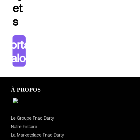
et
s
Portail
atalogue
À PROPOS
Le Groupe Fnac Darty
Notre histoire
La Marketplace Fnac Darty