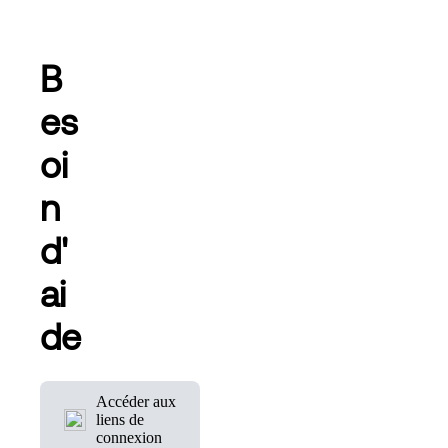
B
es
oi
n
d'
ai
de
Accéder aux
liens de
connexion