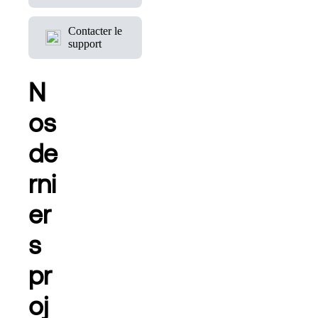
Contacter le
support
N
os
de
rni
er
s
pr
oj