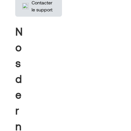
Contacter
le support
N
o
s
d
e
r
n