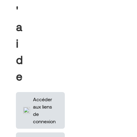
'
a
i
d
e
Accéder
aux liens
de
connexion