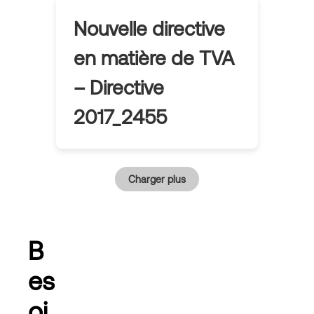
Nouvelle directive
en matière de TVA
– Directive
2017_2455
Charger plus
B
es
oi