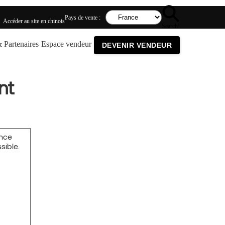
Pays de vente :
Accéder au site en chinois
Search!
 Partenaires
Espace vendeur
DEVENIR VENDEUR
nt
ence
sible.