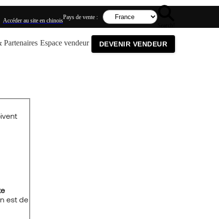
Pays de vente :
Accéder au site en chinois
Search!
 Partenaires
Espace vendeur
DEVENIR VENDEUR
oivent
te
 en est de