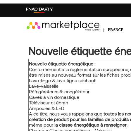
Aller
au
contenu
principal
|
FRANCE
Nouvelle étiquette én
Nouvelle étiquette énergétique :
Conformément à la réglementation européenne, 
être mises au nouveau format sur les fiches prod
Lave-linge & lave-ligne séchant
Lave-vaisselle
Réfrigérateurs & congélateur
Caves à vin domestique
Téléviseur et écran
Ampoules & LED
A ce titre, nous vous rappelons que
toutes les no
création de produit pour les familles de produits
même pour
la classe énergétique à renseigner
:
Champ « Classe énergétique – Valeur »