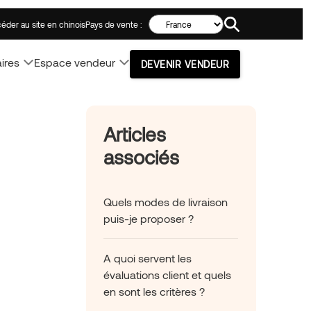
Search!
Pays de vente :
éder au site en chinois
ires
Espace vendeur
DEVENIR VENDEUR
Articles
associés
Quels modes de livraison
puis-je proposer ?
A quoi servent les
évaluations client et quels
en sont les critères ?