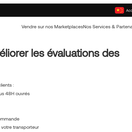
Acc
Vendre sur nos Marketplaces
Nos Services & Partena
iorer les évaluations des
ients :
ous 48H ouvrés
 commande
 votre transporteur