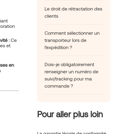
Le droit de rétractation des
clients
iant
ioration
Comment sélectionner un
ité :
Ce
transporteur lors de
es et
l’expédition ?
Dois-je obligatoirement
ises en
a
renseigner un numéro de
suivi/tracking pour ma
commande ?
Pour aller plus loin
La garantie légale de conformité