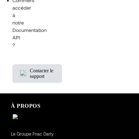
Comment
accéder
à
notre
Documentation
API
?
Contacter le
support
À PROPOS
Le Groupe Fnac Darty