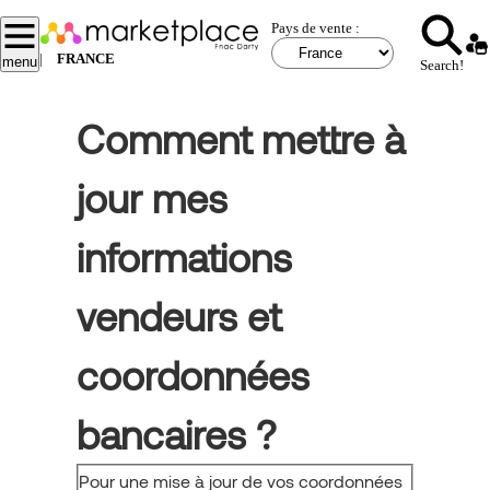
Aller
Pays de vente :
au
contenu
|
FRANCE
menu
Search!
principal
Comment mettre à
jour mes
informations
vendeurs et
coordonnées
bancaires ?
Pour une mise à jour de vos coordonnées