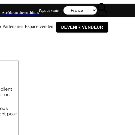
Pays de vente :
Accéder au site en chinois
Search!
 Partenaires
Espace vendeur
DEVENIR VENDEUR
client
er un
vous
ent pour