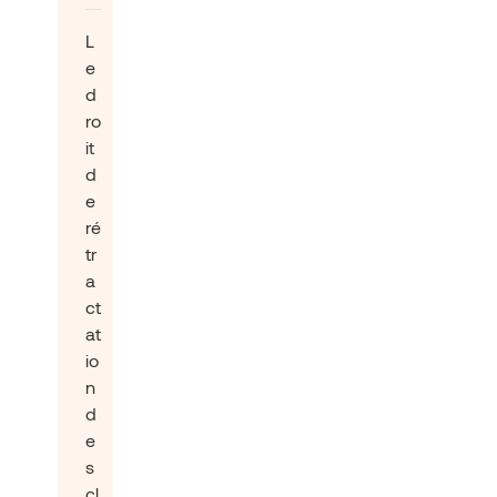
L
e
d
ro
it
d
e
ré
tr
a
ct
at
io
n
d
e
s
cl