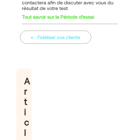
contactera afin de discuter avec vous du
résultat de votre test
Tout savoir sur la Période d’essai
Fidéliser vos clients
A
r
t
i
c
l