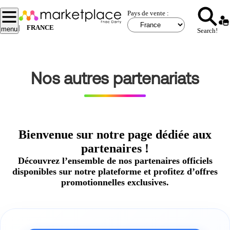
Aller
Pays de vente :
au
contenu
|
FRANCE
menu
Search!
principal
Nos autres partenariats
Bienvenue sur notre page dédiée aux
partenaires !
Découvrez l’ensemble de nos partenaires officiels
disponibles sur notre plateforme et profitez d’offres
promotionnelles exclusives.