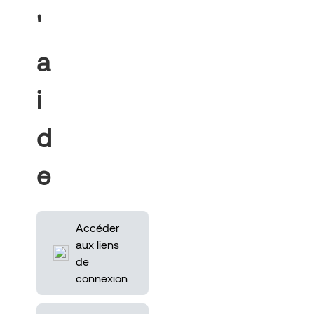
'
a
i
d
e
Accéder
aux liens
de
connexion