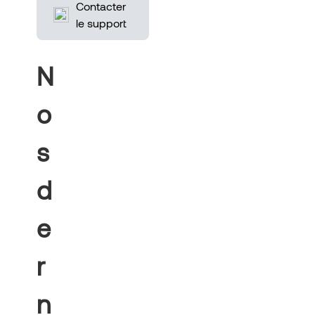
Contacter
le support
N
o
s
d
e
r
n