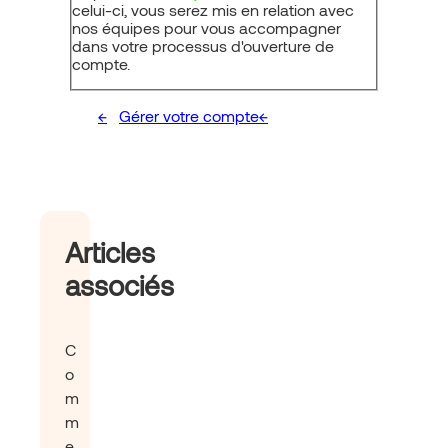
celui-ci, vous serez mis en relation avec
nos équipes pour vous accompagner
dans votre processus d'ouverture de
compte.
Gérer votre compte
Articles
associés
C
o
m
m
e