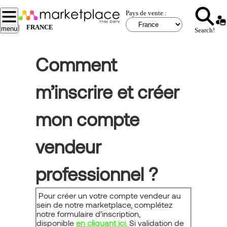
Aller
Pays de vente :
au
contenu
|
FRANCE
menu
Search!
principal
Comment
m’inscrire et créer
mon compte
vendeur
professionnel ?
Pour créer un votre compte vendeur au
sein de notre marketplace, complétez
notre formulaire d’inscription,
disponible
en cliquant ici.
Si validation de