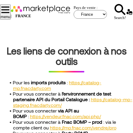
Aller
Pays de vente :
au
contenu
|
FRANCE
menu
Search!
principal
Les liens de connexion à nos
outils
Pour les
imports produits
:
https://catalog-
mp.fnacdarty.com
Pour vous connecter à
l’environnement de test
partenaire API du
Portail Catalogue :
https://catalog-mp-
staging.fnacdarty.com/
Pour vous connecter
via API au
BOMP
:
https://vendeur.fnac.com/api.php/
Pour vous connecter à
Fnac BOMP – prod
: via le
compte client ou
https://mp.fnac.com/vendre/pro