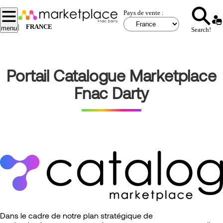
Aller
Pays de vente :
au
contenu
|
FRANCE
menu
Search!
principal
Portail Catalogue Marketplace
Fnac Darty
Dans le cadre de notre plan stratégique de