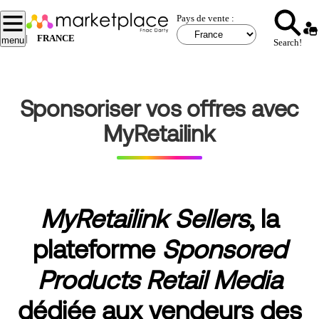
Aller
Pays de vente :
au
contenu
|
FRANCE
menu
Search!
principal
Sponsoriser vos offres avec
MyRetailink
MyRetailink Sellers
,
la
plateforme
Sponsored
Products Retail Media
dédiée aux vendeurs des