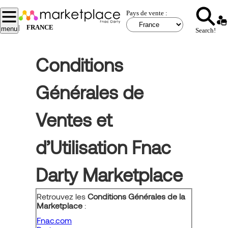
Aller
Pays de vente :
au
contenu
|
FRANCE
menu
Search!
principal
Conditions
Générales de
Ventes et
d’Utilisation Fnac
Darty Marketplace
Retrouvez les
Conditions Générales de la
Marketplace
:
Fnac.com