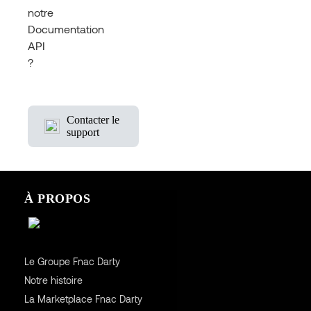
notre
Documentation
API
?
Contacter le
support
À PROPOS
Le Groupe Fnac Darty
Notre histoire
La Marketplace Fnac Darty