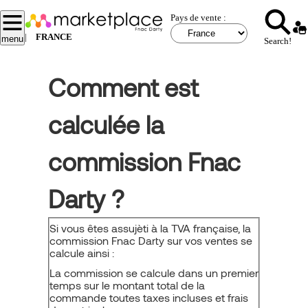
Aller
Pays de vente :
au
contenu
|
FRANCE
menu
Search!
principal
Comment est
calculée la
commission Fnac
Darty ?
Si vous êtes assujèti à la TVA française, la
commission Fnac Darty sur vos ventes se
calcule ainsi :
La commission se calcule dans un premier
temps sur le montant total de la
commande toutes taxes incluses et frais