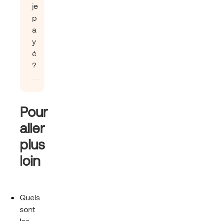
je
p
a
y
é
?
Pour
aller
plus
loin
Quels
sont
les